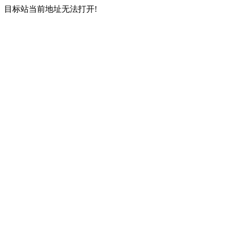
目标站当前地址无法打开!